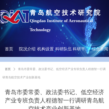
青 岛 航 空 技 术 研 究 院
Qingdao Institute of Aeronautical
Technology
首页
院况介绍
机构设置
科研队伍
综合新闻
科研平台及成果
首页
ꄲ
青岛市委常委、政法委书记、低空经济产业专班负责人程德智一行调
研青岛航空技术产业创新基地
青岛市委常委、政法委书记、低空经济
产业专班负责人程德智一行调研青岛航
空技术产业创新基地